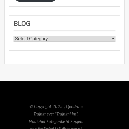
BLOG
BLOG
© Copyright 2025 , Qendra e
Trajnimeve: "Trajnimi Im".
Ndalohet kategorikisht kopjimi