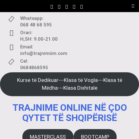
Skip
to
content
Whatsapp:
068 48 68 595
Orari:
H,SH: 9.00-21.00
Email:
info@trajnimiim.com
Cel:
0684868595
Kurse të Dedikuar---Klasa të Vogla---Klasa të
Mëdha---Klasa Dixhitale
TRAJNIME ONLINE NË ÇDO
QYTET TË SHQIPËRISË
MASTERCLASS
BOOTCAMP