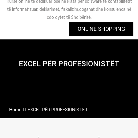
Kurse online të dedikuar ose në klasa për software të kontabilitetit
të informatizuar, deklarimet, fiskalizim,doganat dhe konsulenca në
cdo qytet të Shqipërisë.
ONLINE SHOPPING
EXCEL PËR PROFESIONISTËT
Home
EXCEL PËR PROFESIONISTËT