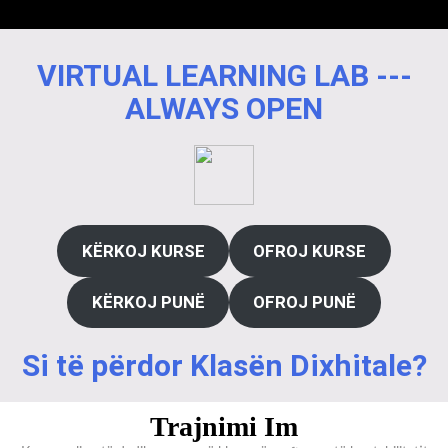
VIRTUAL LEARNING LAB ---
ALWAYS OPEN
KËRKOJ KURSE
OFROJ KURSE
KËRKOJ PUNË
OFROJ PUNË
Si të përdor Klasën Dixhitale?
Trajnimi Im