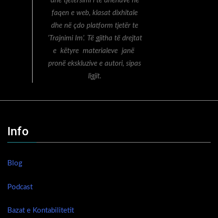
dhe tjetërsimi i të dhënave në
faqen e web, klasat dixhitale
dhe në çdo platform tjetër te
‘Trajnimi Im’. Të gjitha të drejtat
e këtyre materialeve janë
pronë ekskluzive e autori, sipas
ligjit.
Info
Blog
Podcast
Bazat e Kontabilitetit