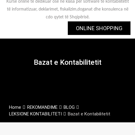
Kurse online të dedikuar ose në klasa për software të kontabilitetit
të informatizuar, deklarimet, fiskalizim,doganat dhe konsulenca në
cdo qytet të Shqipërisë.
ONLINE SHOPPING
Bazat e Kontabilitetit
Home
REKOMANDIME
BLOG
LEKSIONE KONTABILITETI
Bazat e Kontabilitetit