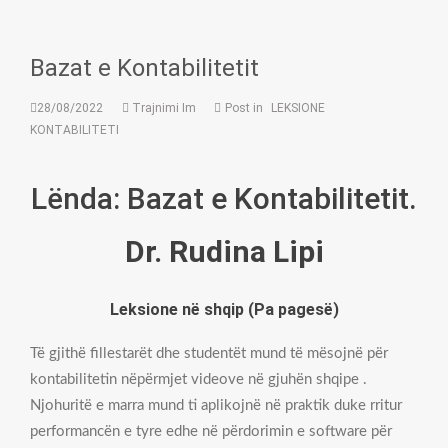
Bazat e Kontabilitetit
28/08/2022
Trajnimi Im
Post in
LEKSIONE
KONTABILITETI
Lënda: Bazat e Kontabilitetit.
Dr. Rudina Lipi
Leksione në shqip (Pa pages
ë
)
Të gjithë fillestarët dhe studentët mund të mësojnë për
kontabilitetin nëpërmjet videove në gjuhën shqipe .
Njohuritë e marra mund ti aplikojnë në praktik duke rritur
performancën e tyre edhe në përdorimin e software për