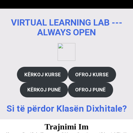
VIRTUAL LEARNING LAB ---
ALWAYS OPEN
KËRKOJ KURSE
OFROJ KURSE
KËRKOJ PUNË
OFROJ PUNË
Si të përdor Klasën Dixhitale?
Trajnimi Im