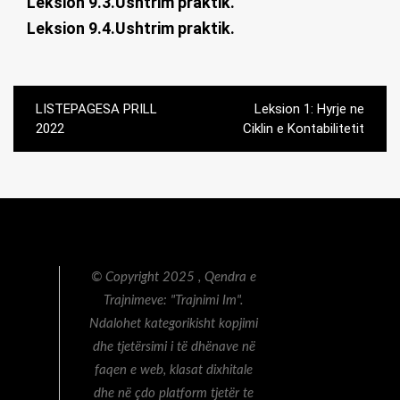
Leksion 9.3.Ushtrim praktik.
Leksion 9.4.Ushtrim praktik.
Post
LISTEPAGESA PRILL
Leksion 1: Hyrje ne
navigation
2022
Ciklin e Kontabilitetit
© Copyright 2025 , Qendra e
Trajnimeve: "Trajnimi Im".
Ndalohet kategorikisht kopjimi
dhe tjetërsimi i të dhënave në
faqen e web, klasat dixhitale
dhe në çdo platform tjetër te