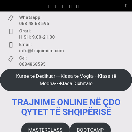
Skip
to
content
Whatsapp:
068 48 68 595
Orari:
H,SH: 9.00-21.00
Email:
info@trajnimiim.com
Cel:
0684868595
Kurse të Dedikuar---Klasa të Vogla---Klasa të
Mëdha---Klasa Dixhitale
TRAJNIME ONLINE NË ÇDO
QYTET TË SHQIPËRISË
MASTERCLASS
BOOTCAMP