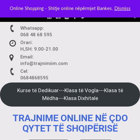
Skip
BLOG:
Kurset në Klasë Dixhitale – Mëso nga Telefoni ose Ko
Online Shopping - Shitje online nëpërmjet Bankes.
Dismiss
to
content
Whatsapp:
068 48 68 595
Orari:
H,SH: 9.00-21.00
Email:
info@trajnimiim.com
Cel:
0684868595
Kurse të Dedikuar---Klasa të Vogla---Klasa të
Mëdha---Klasa Dixhitale
TRAJNIME ONLINE NË ÇDO
QYTET TË SHQIPËRISË