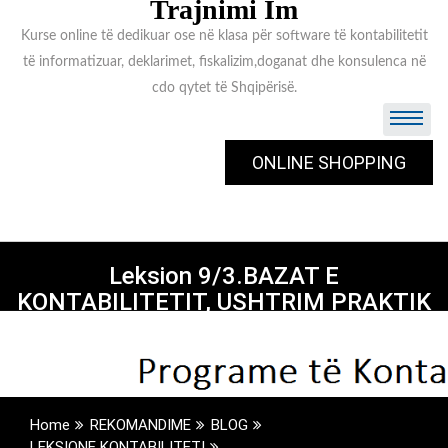
Trajnimi Im
Kurse online të dedikuar ose në klasa për software të kontabilitetit
të informatizuar, deklarimet, fiskalizim,doganat dhe konsulenca në
cdo qytet të Shqipërisë.
ONLINE SHOPPING
Leksion 9/3.BAZAT E
KONTABILITETIT, USHTRIM PRAKTIK
Home
REKOMANDIME
BLOG
LEKSIONE KONTABILITETI