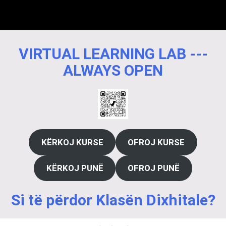
VIRTUAL LEARNING LAB ---
ALWAYS OPEN
KËRKOJ KURSE
OFROJ KURSE
KËRKOJ PUNË
OFROJ PUNË
Si të përdor Klasën Dixhitale?