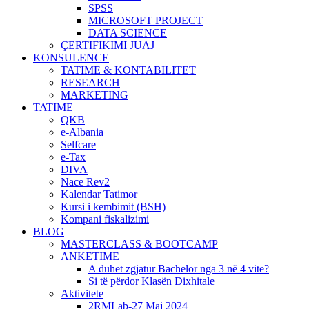
SPSS
MICROSOFT PROJECT
DATA SCIENCE
ÇERTIFIKIMI JUAJ
KONSULENCE
TATIME & KONTABILITET
RESEARCH
MARKETING
TATIME
QKB
e-Albania
Selfcare
e-Tax
DIVA
Nace Rev2
Kalendar Tatimor
Kursi i kembimit (BSH)
Kompani fiskalizimi
BLOG
MASTERCLASS & BOOTCAMP
ANKETIME
A duhet zgjatur Bachelor nga 3 në 4 vite?
Si të përdor Klasën Dixhitale
Aktivitete
2RMLab-27 Maj 2024