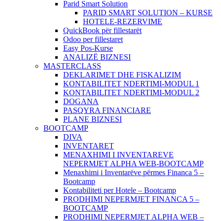
Parid Smart Solution
PARID SMART SOLUTION – KURSE
HOTELE-REZERVIME
QuickBook për fillestarët
Odoo per fillestaret
Easy Pos-Kurse
ANALIZË BIZNESI
MASTERCLASS
DEKLARIMET DHE FISKALIZIM
KONTABILITET NDERTIMI-MODUL 1
KONTABILITET NDERTIMI-MODUL 2
DOGANA
PASQYRA FINANCIARE
PLANE BIZNESI
BOOTCAMP
DIVA
INVENTARET
MENAXHIMI I INVENTAREVE
NEPERMJET ALPHA WEB-BOOTCAMP
Menaxhimi i Inventarëve përmes Financa 5 –
Bootcamp
Kontabiliteti per Hotele – Bootcamp
PRODHIMI NEPERMJET FINANCA 5 –
BOOTCAMP
PRODHIMI NEPERMJET ALPHA WEB –