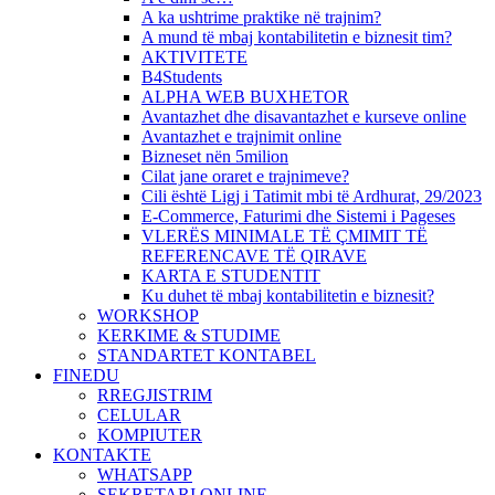
A ka ushtrime praktike në trajnim?
A mund të mbaj kontabilitetin e biznesit tim?
AKTIVITETE
B4Students
ALPHA WEB BUXHETOR
Avantazhet dhe disavantazhet e kurseve online
Avantazhet e trajnimit online
Bizneset nën 5milion
Cilat jane oraret e trajnimeve?
Cili është Ligj i Tatimit mbi të Ardhurat, 29/2023
E-Commerce, Faturimi dhe Sistemi i Pageses
VLERËS MINIMALE TË ÇMIMIT TË
REFERENCAVE TË QIRAVE
KARTA E STUDENTIT
Ku duhet të mbaj kontabilitetin e biznesit?
WORKSHOP
KERKIME & STUDIME
STANDARTET KONTABEL
FINEDU
RREGJISTRIM
CELULAR
KOMPIUTER
KONTAKTE
WHATSAPP
SEKRETARI ONLINE