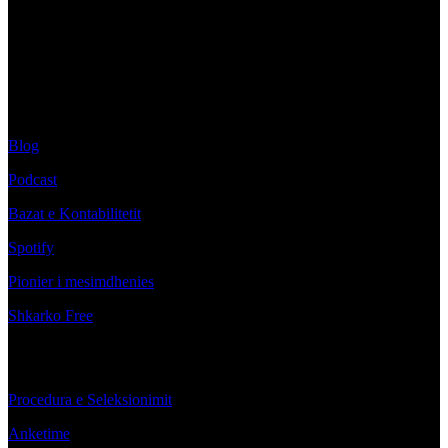
dhënave në faqen e web, klasat dixhitale dhe në çdo
platform tjetër te ‘Trajnimi Im’. Të gjitha të drejtat e
këtyre materialeve janë pronë ekskluzive e autori,
sipas ligjit.
Info
Blog
Podcast
Bazat e Kontabilitetit
Spotify
Pionier i mesimdhenies
Shkarko Free
Kushtet
Procedura e Seleksionimit
Anketime