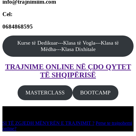
info@trajnimiim.com
Cel:
0684868595
Kurse të Dedikuar---Klasa të Vogla---Klasa të
Mëdha---Klasa Dixhitale
TRAJNIME ONLINE NË ÇDO QYTET
TË SHQIPËRISË
MASTERCLASS
BOOTCAMP
"TRAJNIMI IM'-Qendër Trajnimi
SI TË ZGJEDH MËNYRËN E TRAJNIMIT ?
Perse te trajnohemi
online?