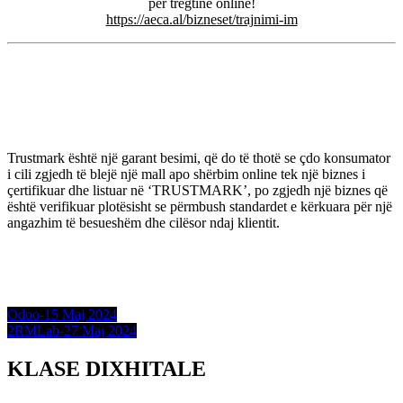
për tregtinë online!
https://aeca.al/bizneset/trajnimi-im
Trustmark është një garant besimi, që do të thotë se çdo konsumator
i cili zgjedh të blejë një mall apo shërbim online tek një biznes i
çertifikuar dhe listuar në ‘TRUSTMARK’, po zgjedh një biznes që
është verifikuar plotësisht se përmbush standardet e kërkuara për një
angazhim të besueshëm dhe cilësor ndaj klientit.
Post
Odoo-15 Maj 2024
2RMLab-27 Maj 2024
navigation
KLASE DIXHITALE