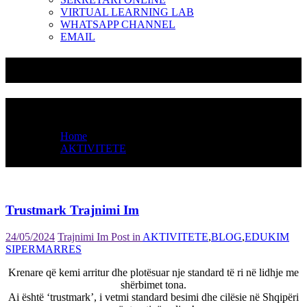
VIRTUAL LEARNING LAB
WHATSAPP CHANNEL
EMAIL
Trustmark Trajnimi Im
Browse
Home
AKTIVITETE
Trustmark Trajnimi Im
Trustmark Trajnimi Im
24/05/2024
Trajnimi Im
Post in
AKTIVITETE
,
BLOG
,
EDUKIM
SIPERMARRES
Krenare që kemi arritur dhe plotësuar nje standard të ri në lidhje me
shërbimet tona.
Ai është ‘trustmark’, i vetmi standard besimi dhe cilësie në Shqipëri