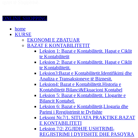
qytet të Shqipërisë.
ONLINE SHOPPING
home
KURSE
EKONOMI E ZBATUAR
BAZAT E KONTABILITETIT
Leksion 1: Bazat e Kontabilitetit. Hapat e Ciklit
te Kontabilitetit
Leksion 2: Bazat e Kontabilitetit. Hapat e Ciklit
te Kontabilitetit.
Leksion3:Bazat e Kontabilitetit.Identifikimi dhe
Analiza e Transaksioneve të Biznesit.
Leksion4: Bazat e Kontabilitetit.Historia e
Kontabilitetit,Bilanci&Ekuacioni Kontabel
Leksion 5: Bazat e Kontabilitetit. Llogarite e
Bilancit Kontabel.
Leksion 6: Bazat e Kontabilitetit,Llogaria dhe
Parimi i Rregjistrimit te Dyfishte
Leksoni Nr.7/1. SITUATA PRAKTIKE.BAZAT
E KONTABILITETI
Leksion 7/2: ZGJIDHJE USHTRIMI-
REGJISTRIMI I DYFISHTE DHE PASQYRA