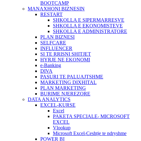
BOOTCAMP
MANAXHONI BIZNESIN
RESTART
SHKOLLA E SIPERMARRESVE
SHKOLLA E EKONOMISTEVE
SHKOLLA E ADMINISTRATORE
PLAN BIZNESI
SELFCARE
INFLUENCER
SI TE RRISNI SHITJET
HYRJE NE EKONOMI
e-Banking
DIVA
PASURI TE PALUAJTSHME
MARKETING DIXHITAL
PLAN MARKETING
BURIME NJEREZORE
DATA ANALYTICS
EXCEL-KURSE
Excel
PAKETA SPECIALE- MICROSOFT
EXCEL
Vlookup
Microsoft Excel-Ceshtje te ndryshme
POWER BI