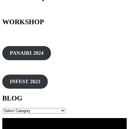
WORKSHOP
PANAIRI 2024
INFEST 2023
BLOG
BLOG
© Copyright 2025 , Qendra e Trajnimeve: "Trajnimi
Im". Ndalohet kategorikisht kopjimi dhe tjetërsimi i të