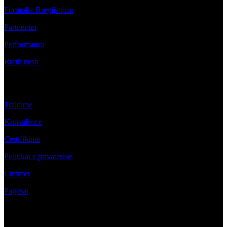
Formular Rregjistrimi
Partneritet
Performanca
Rreth nesh
Produktet
Trajnime
Konsulence
Certifikime
Politikat e privatesise
Cmimet
Pagesat
Komuniko