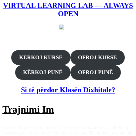
VIRTUAL LEARNING LAB --- ALWAYS
OPEN
KËRKOJ KURSE
OFROJ KURSE
KËRKOJ PUNË
OFROJ PUNË
Si të përdor Klasën Dixhitale?
Trajnimi Im
Kurse online të dedikuar ose në klasa për software të kontabilitetit të
informatizuar, deklarimet, fiskalizim,doganat dhe konsulenca në cdo