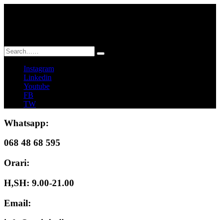
Skip
BLOG:
to
Kurset në Klasë Dixhitale – Mëso nga Telefoni ose
content
Kompjuteri
Instagram
Linkedin
Youtube
FB
TW
Whatsapp:
068 48 68 595
Orari:
H,SH: 9.00-21.00
Email: