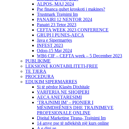
ALPOS- MAJ 2024
Pse financa quhet kroskoti i makines?
Trustmark Trajnimi Im
PANAIRI 12 NENTOR 2024
Panairi 23 Tetor 2023
CEFTA WEEK 2023 CONFERENCE
GRUPI I PUNES-AECA
Java e Sipermarrjes
INFEST 2023
Odoo-15 Maj 2024
WB6 CIF – CEFTA week – 5 December 2023
PUBLIKIME
LEKSIONE KONTABILITETI-FREE
TE TJERA
PROCEDURA
EDUKIM SIPERMARRES
Si të përdor Klasën Dixhitale
VARFERIA NE SHQIPERI
AECA ANETARESIMI
‘TRAJNIMI IM’ – PIONIER I
MËSIMDHËNIES DHE TRAJNIMEVE
PROFESIONALE ONLINE
Digital Marketing Tirana- Trajnimi Im
14 arsye pse të ndjekësh një kurs online
A e dini se…