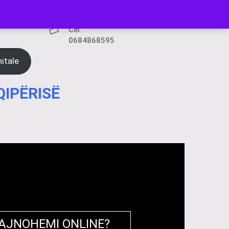
Cel:
0684868595
itale
QIPËRISË
RAJNOHEMI ONLINE?