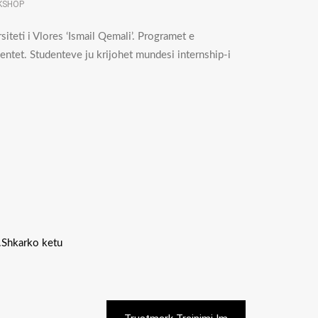
KSHOP
teti i Vlores ‘Ismail Qemali’. Programet e
dentet. Studenteve ju krijohet mundesi internship-i
.Shkarko ketu