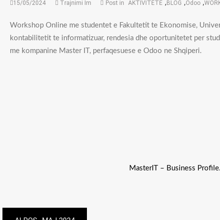
,
,
,
15/05/2024
Trajnimi Im
Post in
AKTIVITETE
BLOG
Odoo
WOR
Workshop Online me studentet e Fakultetit te Ekonomise, Universi
kontabilitetit te informatizuar, rendesia dhe oportunitetet per stu
me kompanine Master IT, perfaqesuese e Odoo ne Shqiperi.
MasterIT – Business Profile
Post