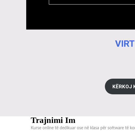
VIRT
KËRKOJ 
Trajnimi Im
Kurse online të dedikuar ose në klasa për software të kon