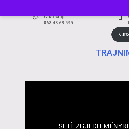
Skip
to
content
Whatsapp:
068 48 68 595
Kurs
TRAJNIM
SI TË ZGJEDH MËNYRË