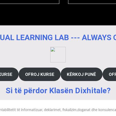
UAL LEARNING LAB --- ALWAYS
KURSE
OFROJ KURSE
KËRKOJ PUNË
OF
Si të përdor Klasën Dixhitale?
tabilitetit të informatizuar, deklarimet, fiskalizim,doganat dhe konsulenc