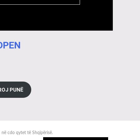
 OPEN
ROJ PUNË
a në cdo qytet të Shqipërisë.