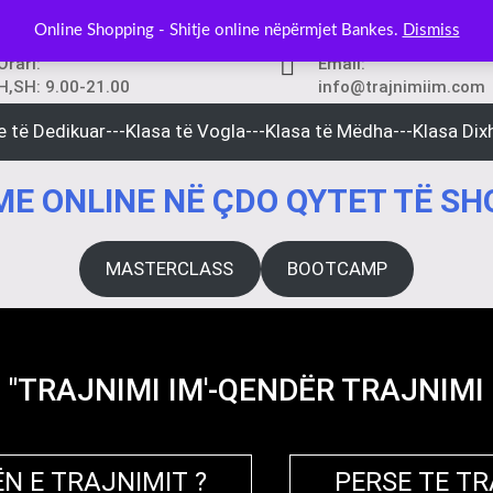
Online Shopping - Shitje online nëpërmjet Bankes.
Dismiss
Orari:
Email:
H,SH: 9.00-21.00
info@trajnimiim.com
e të Dedikuar---Klasa të Vogla---Klasa të Mëdha---Klasa Dixh
E ONLINE NË ÇDO QYTET TË SH
MASTERCLASS
BOOTCAMP
"TRAJNIMI IM'-QENDËR TRAJNIMI
N E TRAJNIMIT ?
PERSE TE T