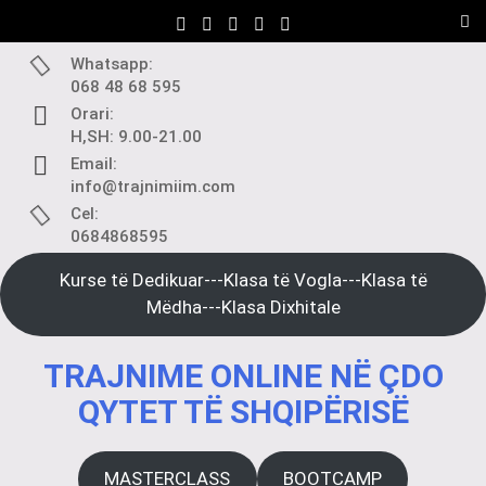
Skip
to
content
Whatsapp:
068 48 68 595
Orari:
H,SH: 9.00-21.00
Email:
info@trajnimiim.com
Cel:
0684868595
Kurse të Dedikuar---Klasa të Vogla---Klasa të
Mëdha---Klasa Dixhitale
TRAJNIME ONLINE NË ÇDO
QYTET TË SHQIPËRISË
MASTERCLASS
BOOTCAMP