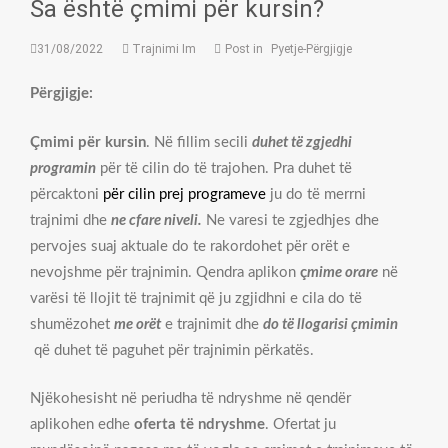
Sa është çmimi për kursin?
31/08/2022
Trajnimi Im
Post in
Pyetje-Përgjigje
Përgjigje:
Çmimi për kursin
. Në fillim secili
duhet të zgjedhi
programin
për të cilin do të trajohen. Pra duhet të
përcaktoni
për cilin prej programeve
ju do të merrni
trajnimi dhe
ne cfare niveli.
Ne varesi te zgjedhjes dhe
pervojes suaj aktuale do te rakordohet për orët e
nevojshme për trajnimin. Qendra aplikon
ç
mime orare
në
varësi të llojit të trajnimit që ju zgjidhni e cila do të
shumëzohet
me orët
e trajnimit dhe
do të llogarisi çmimin
që duhet të paguhet për trajnimin përkatës.
Njëkohesisht në periudha të ndryshme në qendër
aplikohen edhe
oferta të ndryshme
. Ofertat ju