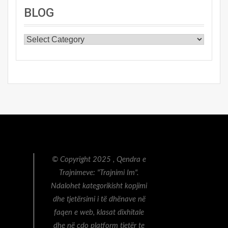
BLOG
BLOG
© Copyright 2025 , Qendra e
Trajnimeve: "Trajnimi Im".
Ndalohet kategorikisht kopjimi
dhe tjetërsimi i të dhënave në
faqen e web, klasat dixhitale
dhe në çdo platform tjetër te