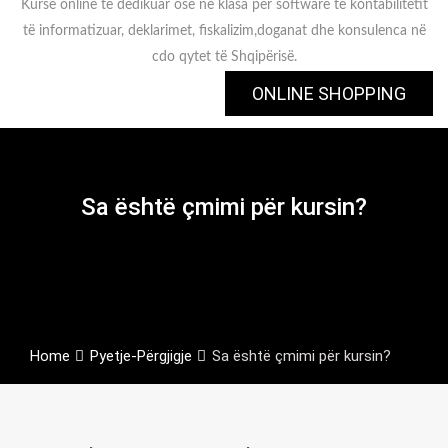
Kurse online të dedikuar ose në klasa për software të kontabilitetit
të informatizuar, deklarimet, fiskalizim,doganat dhe konsulenca në
cdo qytet të Shqipërisë.
ONLINE SHOPPING
Sa është çmimi për kursin?
Home
Pyetje-Përgjigje
Sa është çmimi për kursin?