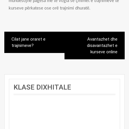
mundësojnë pagesa me të vogla se çmimet e trajnimeve të
kurseve përkatese ose orë trajnimi dhuratë.
Post
Cilat jane oraret e
Avantazhet dhe
navigation
trajnimeve?
disavantazhet e
kurseve online
KLASE DIXHITALE