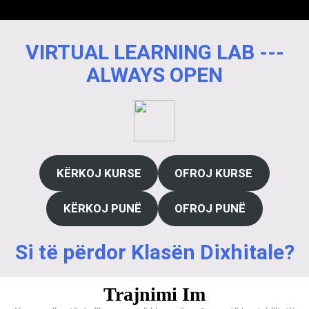
VIRTUAL LEARNING LAB ---
ALWAYS OPEN
KËRKOJ KURSE
OFROJ KURSE
KËRKOJ PUNË
OFROJ PUNË
Si të përdor Klasën Dixhitale?
Trajnimi Im