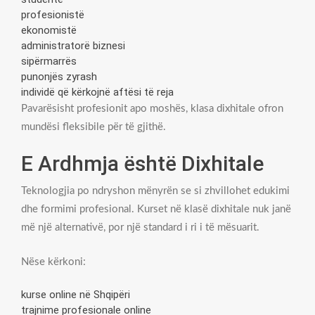
profesionistë
ekonomistë
administratorë biznesi
sipërmarrës
punonjës zyrash
individë që kërkojnë aftësi të reja
Pavarësisht profesionit apo moshës, klasa dixhitale ofron
mundësi fleksibile për të gjithë.
E Ardhmja është Dixhitale
Teknologjia po ndryshon mënyrën se si zhvillohet edukimi
dhe formimi profesional. Kurset në klasë dixhitale nuk janë
më një alternativë, por një standard i ri i të mësuarit.
Nëse kërkoni:
kurse online në Shqipëri
trajnime profesionale online