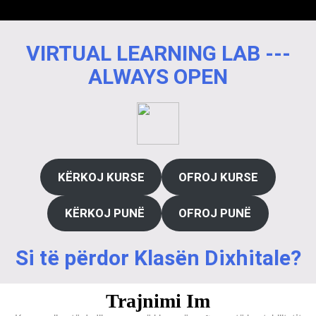
VIRTUAL LEARNING LAB ---
ALWAYS OPEN
KËRKOJ KURSE
OFROJ KURSE
KËRKOJ PUNË
OFROJ PUNË
Si të përdor Klasën Dixhitale?
Trajnimi Im