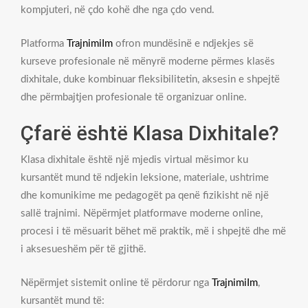
kompjuteri, në çdo kohë dhe nga çdo vend.
Platforma
TrajnimiIm
ofron mundësinë e ndjekjes së
kurseve profesionale në mënyrë moderne përmes klasës
dixhitale, duke kombinuar fleksibilitetin, aksesin e shpejtë
dhe përmbajtjen profesionale të organizuar online.
Çfarë është Klasa Dixhitale?
Klasa dixhitale është një mjedis virtual mësimor ku
kursantët mund të ndjekin leksione, materiale, ushtrime
dhe komunikime me pedagogët pa qenë fizikisht në një
sallë trajnimi. Nëpërmjet platformave moderne online,
procesi i të mësuarit bëhet më praktik, më i shpejtë dhe më
i aksesueshëm për të gjithë.
Nëpërmjet sistemit online të përdorur nga
TrajnimiIm
,
kursantët mund të: