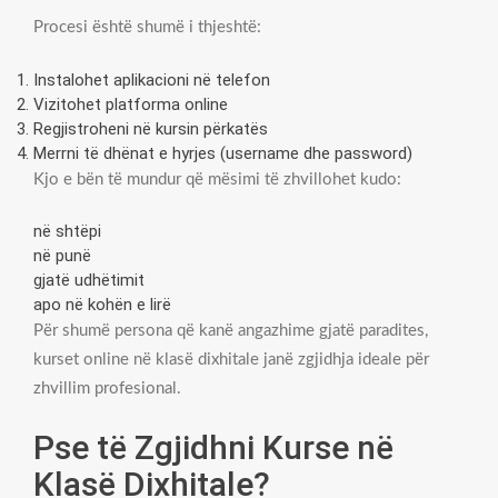
Procesi është shumë i thjeshtë:
Instalohet aplikacioni në telefon
Vizitohet platforma online
Regjistroheni në kursin përkatës
Merrni të dhënat e hyrjes (username dhe password)
Kjo e bën të mundur që mësimi të zhvillohet kudo:
në shtëpi
në punë
gjatë udhëtimit
apo në kohën e lirë
Për shumë persona që kanë angazhime gjatë paradites,
kurset online në klasë dixhitale janë zgjidhja ideale për
zhvillim profesional.
Pse të Zgjidhni Kurse në
Klasë Dixhitale?