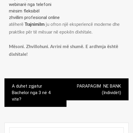
webinarë nga telefoni
mësim fleksibël
zhvillim profesional online
atëherë
TrajnimiIm
ju ofron një eksperiencë moderne dhe
praktike për të mësuar në epokën dixhitale.
Mësoni. Zhvillohuni. Arrini më shumë. E ardhmja është
dixhitale!
Post
A duhet zgjatur
PARAPAGIM NE BANK
navigation
Bachelor nga 3 në 4
(Individët)
vite?