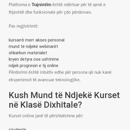
Platforma e
TrajnimiIm
është ndërtuar për të qenë e
thjeshtë dhe funksionale për çdo përdorues.
Pas regjistrimit:
kursanti merr akses personal
mund të ndjekë webinarët
shkarkon materialet
kryen detyra ose ushtrime
ndjek progresin e tij online
Përdorimi është intuitiv edhe për persona që nuk kanë
eksperiencë të avancuar teknologjike.
Kush Mund të Ndjekë Kurset
në Klasë Dixhitale?
Kurset online janë të përshtatshme për:
studentë