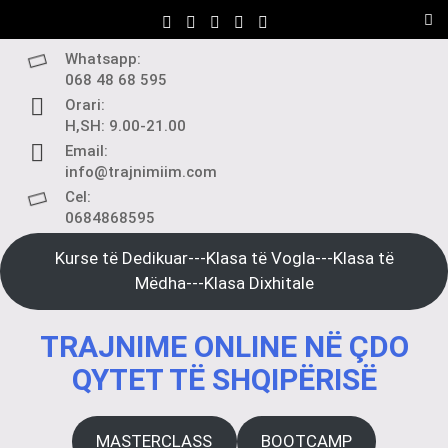
Skip
to
content
Whatsapp:
068 48 68 595
Orari:
H,SH: 9.00-21.00
Email:
info@trajnimiim.com
Cel:
0684868595
Kurse të Dedikuar---Klasa të Vogla---Klasa të
Mëdha---Klasa Dixhitale
TRAJNIME ONLINE NË ÇDO
QYTET TË SHQIPËRISË
MASTERCLASS
BOOTCAMP