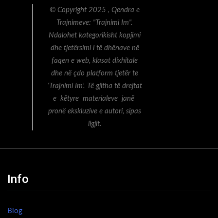
© Copyright 2025 , Qendra e
Trajnimeve: "Trajnimi Im".
Ndalohet kategorikisht kopjimi
dhe tjetërsimi i të dhënave në
faqen e web, klasat dixhitale
dhe në çdo platform tjetër te
‘Trajnimi Im’. Të gjitha të drejtat
e këtyre materialeve janë
pronë ekskluzive e autori, sipas
ligjit.
Info
Blog