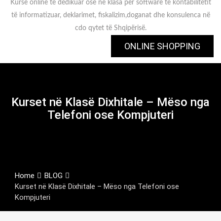
Kurse online të dedikuar ose në klasa për software të kontabilitetit
të informatizuar, deklarimet, fiskalizim,doganat dhe konsulenca në
cdo qytet të Shqipërisë.
ONLINE SHOPPING
Kurset në Klasë Dixhitale – Mëso nga
Telefoni ose Kompjuteri
Home
BLOG
Kurset në Klasë Dixhitale – Mëso nga Telefoni ose
Kompjuteri