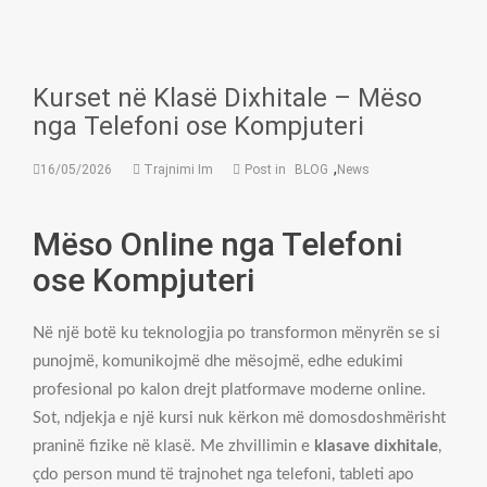
Kurset në Klasë Dixhitale – Mëso
nga Telefoni ose Kompjuteri
,
16/05/2026
Trajnimi Im
Post in
BLOG
News
Mëso Online nga Telefoni
ose Kompjuteri
Në një botë ku teknologjia po transformon mënyrën se si
punojmë, komunikojmë dhe mësojmë, edhe edukimi
profesional po kalon drejt platformave moderne online.
Sot, ndjekja e një kursi nuk kërkon më domosdoshmërisht
praninë fizike në klasë. Me zhvillimin e
klasave dixhitale
,
çdo person mund të trajnohet nga telefoni, tableti apo