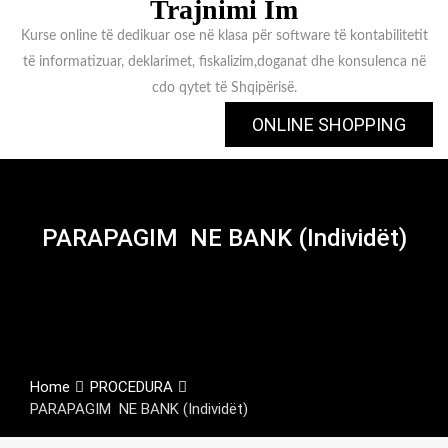
Trajnimi Im
Kurse online të dedikuar ose në klasa për software të kontabilitetit
të informatizuar, deklarimet, fiskalizim,doganat dhe konsulenca në
cdo qytet të Shqipërisë.
ONLINE SHOPPING
PARAPAGIM NE BANK (Individët)
Home
PROCEDURA
PARAPAGIM NE BANK (Individët)