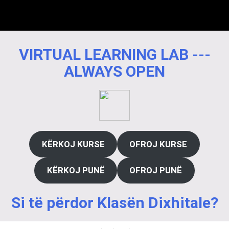
VIRTUAL LEARNING LAB ---
ALWAYS OPEN
KËRKOJ KURSE
OFROJ KURSE
KËRKOJ PUNË
OFROJ PUNË
Si të përdor Klasën Dixhitale?