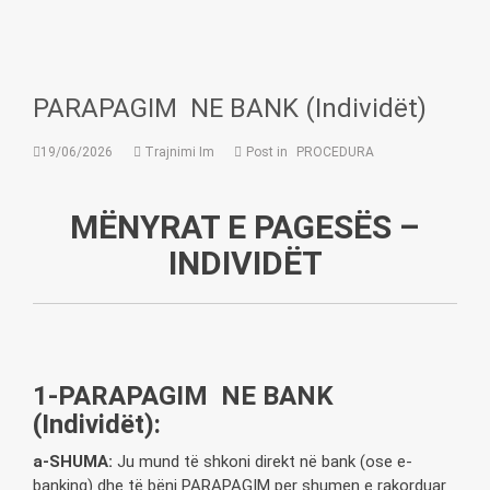
PARAPAGIM NE BANK (Individët)
19/06/2026
Trajnimi Im
Post in
PROCEDURA
MËNYRAT E PAGESËS –
INDIVID
Ë
T
1-PARAPAGIM NE BANK
(Individët):
a-SHUMA:
Ju mund të shkoni direkt në bank (ose e-
banking) dhe të bëni PARAPAGIM per shumen e rakorduar