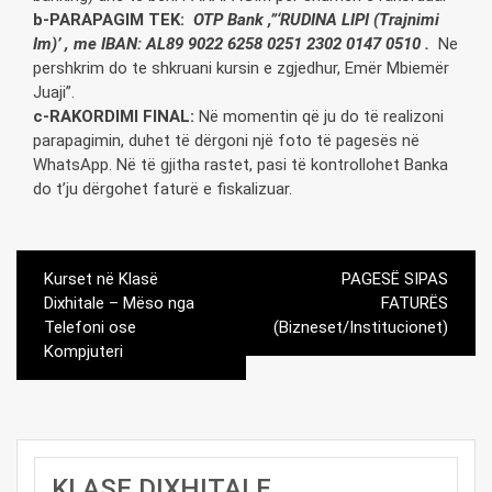
b-PARAPAGIM TEK:
OTP Bank ,”‘RUDINA LIPI (Trajnimi
Im)’ , me IBAN: AL89 9022 6258 0251 2302 0147 0510 .
Ne
pershkrim do te shkruani kursin e zgjedhur, Emër Mbiemër
Juaji”.
c-RAKORDIMI FINAL:
Në momentin që ju do të realizoni
parapagimin, duhet të dërgoni një foto të pagesës në
WhatsApp. Në të gjitha rastet, pasi të kontrollohet Banka
do t’ju dërgohet faturë e fiskalizuar.
Post
Kurset në Klasë
PAGESË SIPAS
navigation
Dixhitale – Mëso nga
FATURËS
Telefoni ose
(Bizneset/Institucionet)
Kompjuteri
KLASE DIXHITALE