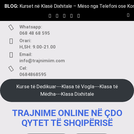
Skip
BLOG:
Kurset në Klasë Dixhitale – Mëso nga Telefoni ose Ko
to
content
Whatsapp:
068 48 68 595
Orari:
H,SH: 9.00-21.00
Email:
info@trajnimiim.com
Cel:
0684868595
Kurse të Dedikuar---Klasa të Vogla---Klasa të
Mëdha---Klasa Dixhitale
TRAJNIME ONLINE NË ÇDO
QYTET TË SHQIPËRISË