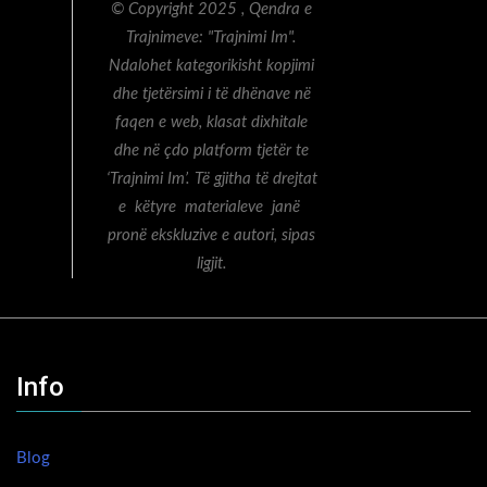
© Copyright 2025 , Qendra e
Trajnimeve: "Trajnimi Im".
Ndalohet kategorikisht kopjimi
dhe tjetërsimi i të dhënave në
faqen e web, klasat dixhitale
dhe në çdo platform tjetër te
‘Trajnimi Im’. Të gjitha të drejtat
e këtyre materialeve janë
pronë ekskluzive e autori, sipas
ligjit.
Info
Blog