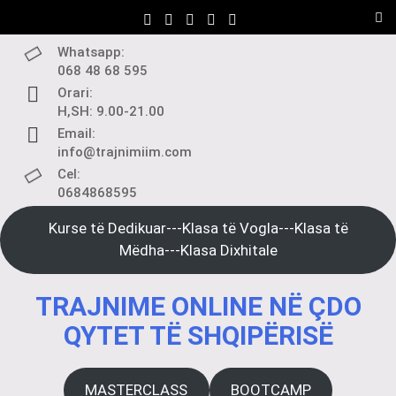
Skip
to
content
Whatsapp:
068 48 68 595
Orari:
H,SH: 9.00-21.00
Email:
info@trajnimiim.com
Cel:
0684868595
Kurse të Dedikuar---Klasa të Vogla---Klasa të
Mëdha---Klasa Dixhitale
TRAJNIME ONLINE NË ÇDO
QYTET TË SHQIPËRISË
MASTERCLASS
BOOTCAMP