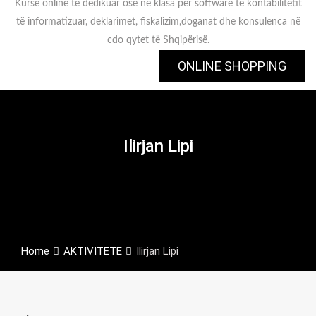
Kurse online të dedikuar ose në klasa për software të kontabilitetit
të informatizuar, deklarimet, fiskalizim,doganat dhe konsulenca në
cdo qytet të Shqipërisë.
ONLINE SHOPPING
Ilirjan Lipi
Home
AKTIVITETE
Ilirjan Lipi