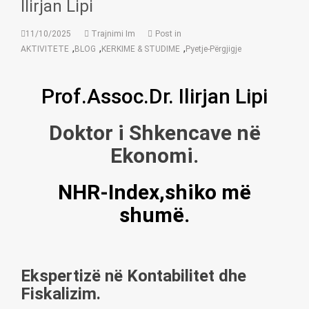
Ilirjan Lipi
11/10/2025
Trajnimi Im
Post in
,
,
,
AKTIVITETE
BLOG
KERKIME & STUDIME
Pyetje-Përgjigje
Prof.Assoc.Dr. Ilirjan Lipi
Doktor i Shkencave në
Ekonomi.
NHR-Index,shiko më
shumë.
Ekspertizë në Kontabilitet dhe
Fiskalizim.