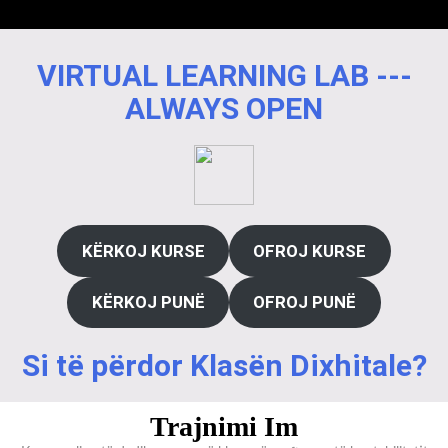
VIRTUAL LEARNING LAB ---
ALWAYS OPEN
KËRKOJ KURSE
OFROJ KURSE
KËRKOJ PUNË
OFROJ PUNË
Si të përdor Klasën Dixhitale?
Trajnimi Im