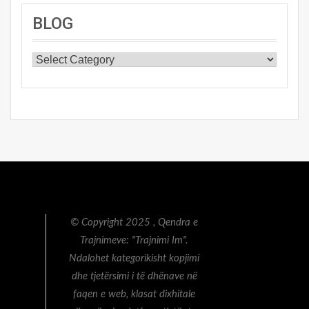
BLOG
BLOG
© Copyright 2025 , Qendra e
Trajnimeve: "Trajnimi Im".
Ndalohet kategorikisht kopjimi
dhe tjetërsimi i të dhënave në
faqen e web, klasat dixhitale