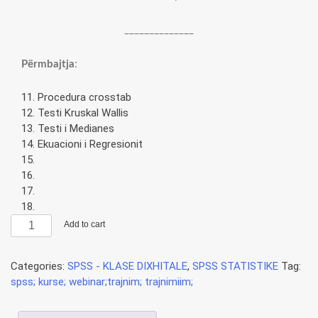
______________
Përmbajtja
:
11. Procedura crosstab
12. Testi Kruskal Wallis
13. Testi i Medianes
14. Ekuacioni i Regresionit
15.
16.
17.
18.
SPSS,Klase
Add to cart
Dixhitale-
Nivel
Categories:
SPSS - KLASE DIXHITALE
,
SPSS STATISTIKE
Tag:
Mesatar
spss; kurse; webinar;trajnim; trajnimiim;
quantity