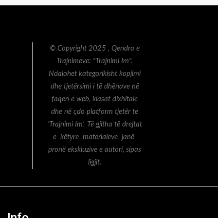
© Copyright 2025 , Qendra e
Trajnimeve: "Trajnimi Im".
Ndalohet kategorikisht kopjimi
dhe tjetërsimi i të dhënave në
faqen e web, klasat dixhitale
dhe në çdo platform tjetër te
‘Trajnimi Im’. Të gjitha të drejtat
e këtyre materialeve janë
pronë ekskluzive e autori, sipas
ligjit.
Info