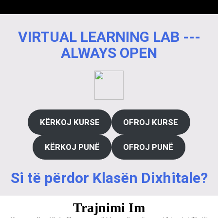
VIRTUAL LEARNING LAB ---
ALWAYS OPEN
KËRKOJ KURSE
OFROJ KURSE
KËRKOJ PUNË
OFROJ PUNË
Si të përdor Klasën Dixhitale?
Trajnimi Im