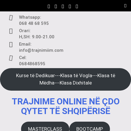
Skip
to
content
Whatsapp:
068 48 68 595
Orari:
H,SH: 9.00-21.00
Email:
info@trajnimiim.com
Cel:
0684868595
Kurse të Dedikuar---Klasa të Vogla---Klasa të
Mëdha---Klasa Dixhitale
TRAJNIME ONLINE NË ÇDO
QYTET TË SHQIPËRISË
MASTERCLASS
BOOTCAMP