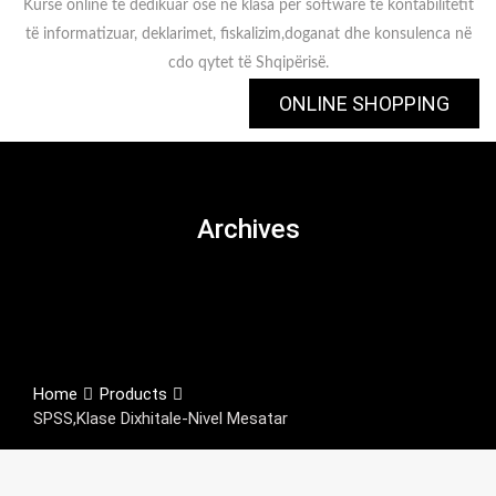
Kurse online të dedikuar ose në klasa për software të kontabilitetit
të informatizuar, deklarimet, fiskalizim,doganat dhe konsulenca në
cdo qytet të Shqipërisë.
ONLINE SHOPPING
Archives
Home
Products
SPSS,Klase Dixhitale-Nivel Mesatar