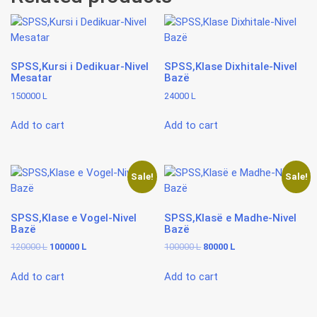
SPSS,Kursi i Dedikuar-Nivel
SPSS,Klase Dixhitale-Nivel
Mesatar
Bazë
150000
L
24000
L
Add to cart
Add to cart
Sale!
Sale!
SPSS,Klase e Vogel-Nivel
SPSS,Klasë e Madhe-Nivel
Bazë
Bazë
Original
Current
Original
Current
120000
L
100000
L
100000
L
80000
L
price
price
price
price
was:
is:
was:
is:
Add to cart
Add to cart
120000 L.
100000 L.
100000 L.
80000 L.