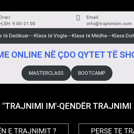
Orari:
Email:
H,SH: 9.00-21.00
info@trajnimiim.com
e të Dedikuar---Klasa të Vogla---Klasa të Mëdha---Klasa Dixh
E ONLINE NË ÇDO QYTET TË SH
MASTERCLASS
BOOTCAMP
"TRAJNIMI IM'-QENDËR TRAJNIMI
N E TRAJNIMIT ?
PERSE TE T