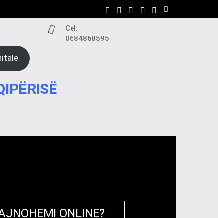
Cel:
0684868595
itale
QIPËRISË
RAJNOHEMI ONLINE?