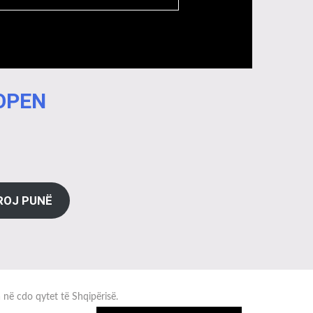
 OPEN
ROJ PUNË
a në cdo qytet të Shqipërisë.