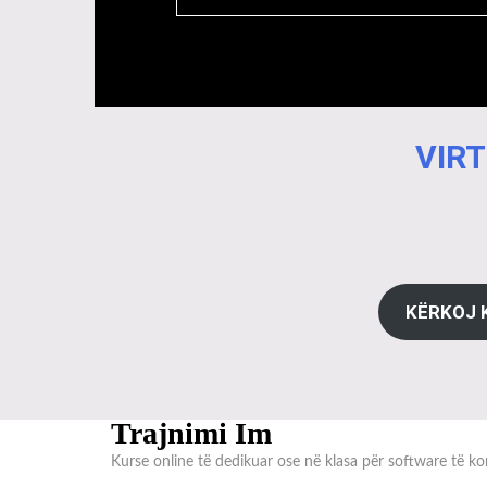
VIRT
KËRKOJ 
Trajnimi Im
Kurse online të dedikuar ose në klasa për software të kon