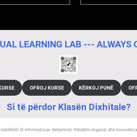
UAL LEARNING LAB --- ALWAYS
KURSE
OFROJ KURSE
KËRKOJ PUNË
OF
Si të përdor Klasën Dixhitale?
tabilitetit të informatizuar, deklarimet, fiskalizim,doganat dhe konsulenc