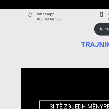
Skip
to
content
Whatsapp:
068 48 68 595
Kurs
TRAJNIM
SI TË ZGJEDH MËNYRË