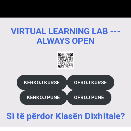
VIRTUAL LEARNING LAB ---
ALWAYS OPEN
KËRKOJ KURSE
OFROJ KURSE
KËRKOJ PUNË
OFROJ PUNË
Si të përdor Klasën Dixhitale?