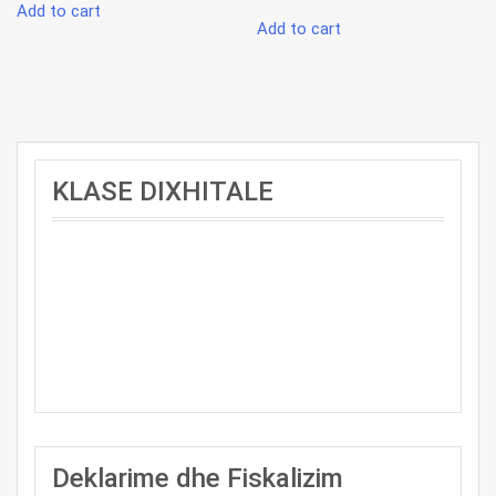
price
price
was:
is:
Add to cart
was:
is:
10000 L.
9000 L.
Add to cart
10000 L.
9000 L.
KLASE DIXHITALE
Deklarime dhe Fiskalizim