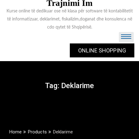
Trajnimi Im
Kurse online të dedikuar ose në klasa për software të kontabilitetit
të informatizuar, deklarimet, fiskalizim,doganat dhe konsulenca në
cdo qytet të Shqipërisë.
ONLINE SHOPPING
Tag:
Deklarime
Home
Products
Deklarime