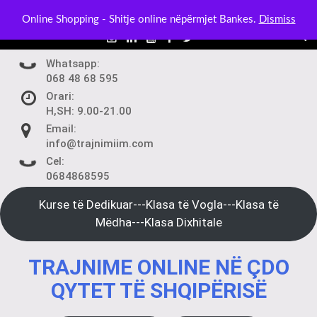
Skip
BLOG:
Kurset në Klasë Dixhitale – Mëso nga Telefoni ose Ko
Online Shopping - Shitje online nëpërmjet Bankes.
Dismiss
to
content
Whatsapp:
068 48 68 595
Orari:
H,SH: 9.00-21.00
Email:
info@trajnimiim.com
Cel:
0684868595
Kurse të Dedikuar---Klasa të Vogla---Klasa të
Mëdha---Klasa Dixhitale
TRAJNIME ONLINE NË ÇDO
QYTET TË SHQIPËRISË