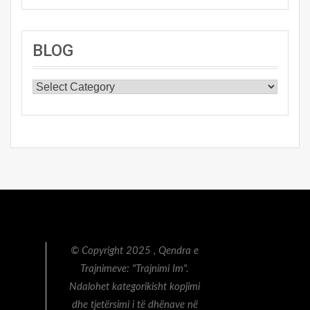
BLOG
BLOG
© Copyright 2025 , Qendra e
Trajnimeve: "Trajnimi Im".
Ndalohet kategorikisht kopjimi
dhe tjetërsimi i të dhënave në