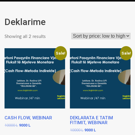
Deklarime
Sorted
Showing all 2 results
by
price:
Sale!
Sale!
low
to
high
CASH FLOW, WEBINAR
DEKLARATA E TATIM
FITIMIT, WEBINAR
Original
Current
10000
L
9000
L
Original
Current
10000
L
9000
L
price
price