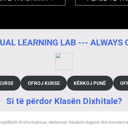
UAL LEARNING LAB --- ALWAYS
KURSE
OFROJ KURSE
KËRKOJ PUNË
OF
Si të përdor Klasën Dixhitale?
tabilitetit të informatizuar, deklarimet, fiskalizim,doganat dhe konsulenc