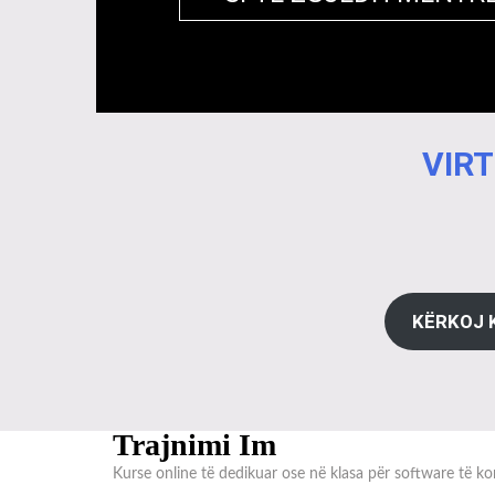
VIRT
KËRKOJ 
Trajnimi Im
Kurse online të dedikuar ose në klasa për software të kon