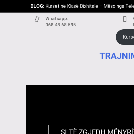
Skip
BLOG:
Kurset në Klasë Dixhitale – Mëso nga Tel
to
content
Whatsapp:
068 48 68 595
Kurs
TRAJNIM
SI TË ZGJEDH MËNYRË