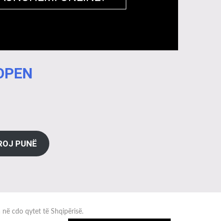
 OPEN
ROJ PUNË
a në cdo qytet të Shqipërisë.