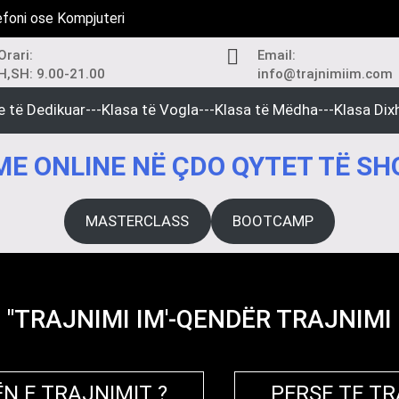
efoni ose Kompjuteri
Orari:
Email:
H,SH: 9.00-21.00
info@trajnimiim.com
e të Dedikuar---Klasa të Vogla---Klasa të Mëdha---Klasa Dixh
E ONLINE NË ÇDO QYTET TË SH
MASTERCLASS
BOOTCAMP
"TRAJNIMI IM'-QENDËR TRAJNIMI
N E TRAJNIMIT ?
PERSE TE T