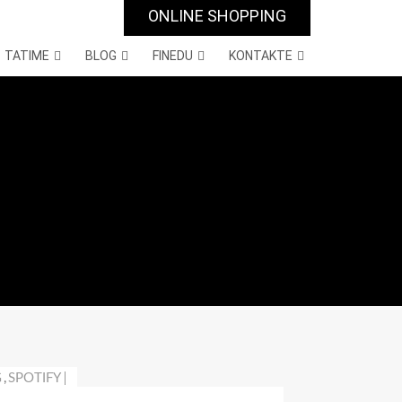
ONLINE SHOPPING
TATIME
BLOG
FINEDU
KONTAKTE
G
,
SPOTIFY