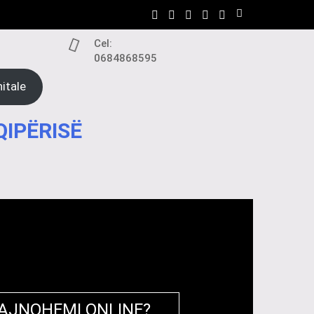
Cel:
0684868595
itale
QIPËRISË
RAJNOHEMI ONLINE?