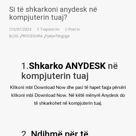
Si të shkarkoni anydesk në
kompjuterin tuaj?
10/07/2024
Trajnimi Im
Post in
,
,
BLOG
PROCEDURA
Pyetje-Përgjigje
1.
Shkarko ANYDESK
në
kompjuterin tuaj
Klikoni mbi Download Now dhe pasi të hapet faqja përsëri
klikoni mbi Download Now. Në këtë mënyrë Anydesk do
të shkarkohet në kompjuterin tuaj.
2.
Ndihmë për të