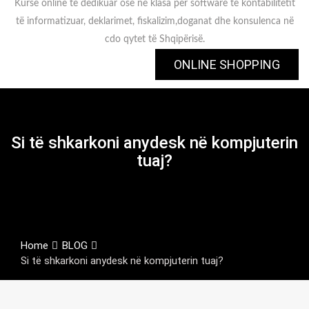
Kurse online të dedikuar ose në klasa për software të kontabilitetit
të informatizuar, deklarimet, fiskalizim,doganat dhe konsulenca në
cdo qytet të Shqipërisë.
ONLINE SHOPPING
Si të shkarkoni anydesk në kompjuterin
tuaj?
Home
BLOG
Si të shkarkoni anydesk në kompjuterin tuaj?