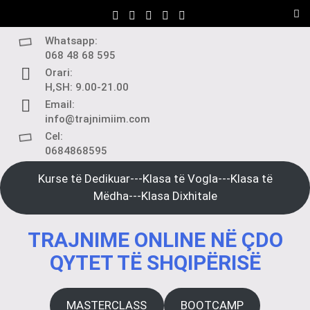
Skip
to
content
Whatsapp:
068 48 68 595
Orari:
H,SH: 9.00-21.00
Email:
info@trajnimiim.com
Cel:
0684868595
Kurse të Dedikuar---Klasa të Vogla---Klasa të
Mëdha---Klasa Dixhitale
TRAJNIME ONLINE NË ÇDO
QYTET TË SHQIPËRISË
MASTERCLASS
BOOTCAMP