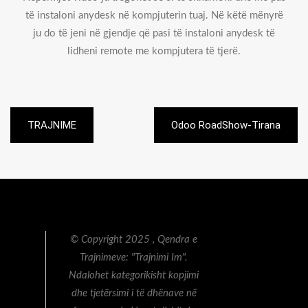
të instaloni anydesk në kompjuterin tuaj. Në këtë mënyrë
ju do të jeni në gjendje që pasi të instaloni anydesk të
lidheni remote me kompjutera të tjerë.
Post
TRAJNIME
Odoo RoadShow-Tirana
navigation
© Copyright 2025 , Qendra e
Trajnimeve: "Trajnimi Im".
Ndalohet kategorikisht kopjimi
dhe tjetërsimi i të dhënave në