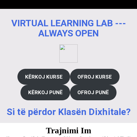
VIRTUAL LEARNING LAB ---
ALWAYS OPEN
KËRKOJ KURSE
OFROJ KURSE
KËRKOJ PUNË
OFROJ PUNË
Si të përdor Klasën Dixhitale?
Trajnimi Im