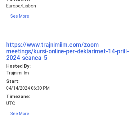
Europe/Lisbon
See More
https://www.trajnimiim.com/zoom-
meetings/kursi-online-per-deklarimet-14-prill-
2024-seanca-5
Hosted By:
Trajnimi Im
Start:
04/14/2024 06:30 PM
Timezone:
UTC
See More