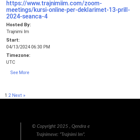
https://www.trajnimiim.com/zoom-
meetings/kursi-online-per-deklarimet-13-prill-
2024-seanca-4
Hosted By:
Trajnimi Im
Start:
04/13/2024 06:30 PM
Timezone:
UTC
See More
1
2
Next »
© Copyright 2025 , Qendra e
Trajnimeve: "Trajnimi Im".