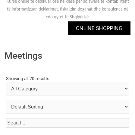
Kurse online të dedikuar ose në klasa për software të kontabilitetit
të informatizuar, deklarimet, fiskalizim,doganat dhe konsulenca në
cdo qytet të Shqipërisë.
ONLINE SHOPPING
Meetings
Showing all 20 results