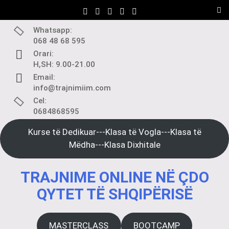
Skip
to
content
Whatsapp:
068 48 68 595
Orari:
H,SH: 9.00-21.00
Email:
info@trajnimiim.com
Cel:
0684868595
Kurse të Dedikuar---Klasa të Vogla---Klasa të
Mëdha---Klasa Dixhitale
TRAJNIME ONLINE NË ÇDO
QYTET TË SHQIPËRISË
MASTERCLASS
BOOTCAMP