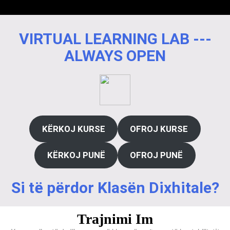
VIRTUAL LEARNING LAB ---
ALWAYS OPEN
KËRKOJ KURSE
OFROJ KURSE
KËRKOJ PUNË
OFROJ PUNË
Si të përdor Klasën Dixhitale?
Trajnimi Im