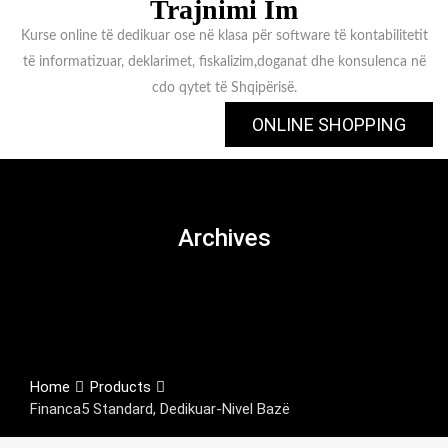
Trajnimi Im
Kurse online të dedikuar ose në klasa për software të kontabilitetit
të informatizuar, deklarimet, fiskalizim,doganat dhe konsulenca në
cdo qytet të Shqipërisë.
ONLINE SHOPPING
Archives
Home
Products
Financa5 Standard, Dedikuar-Nivel Bazë