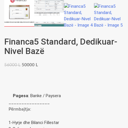
Financa5 Standard, Dedikuar-
Nivel Bazë
Original
Current
56000
L
50000
L
price
price
was:
is:
56000 L.
50000 L.
Pagesa
: Banke / Paysera
________________
Përmbajtja
:
1-Hyrje dhe Bilanci Fillestar