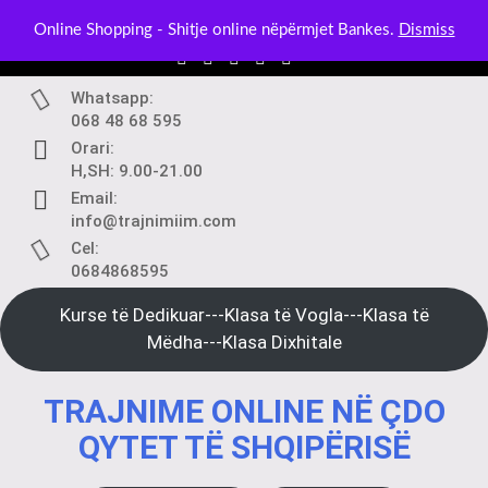
Skip
BLOG:
Kurset në Klasë Dixhitale – Mëso nga Telefoni ose Ko
Online Shopping - Shitje online nëpërmjet Bankes.
Dismiss
to
content
Whatsapp:
068 48 68 595
Orari:
H,SH: 9.00-21.00
Email:
info@trajnimiim.com
Cel:
0684868595
Kurse të Dedikuar---Klasa të Vogla---Klasa të
Mëdha---Klasa Dixhitale
TRAJNIME ONLINE NË ÇDO
QYTET TË SHQIPËRISË