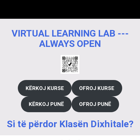
VIRTUAL LEARNING LAB ---
ALWAYS OPEN
KËRKOJ KURSE
OFROJ KURSE
KËRKOJ PUNË
OFROJ PUNË
Si të përdor Klasën Dixhitale?