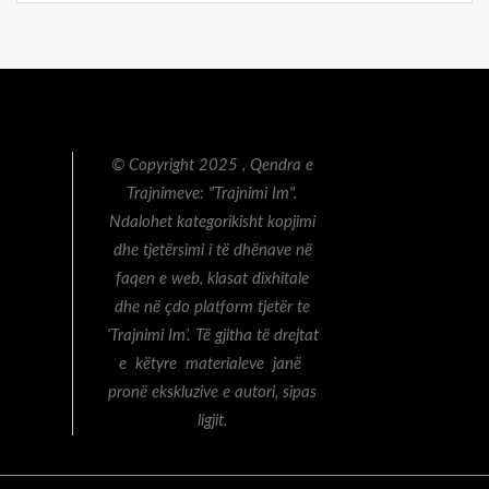
© Copyright 2025 , Qendra e
Trajnimeve: "Trajnimi Im".
Ndalohet kategorikisht kopjimi
dhe tjetërsimi i të dhënave në
faqen e web, klasat dixhitale
dhe në çdo platform tjetër te
‘Trajnimi Im’. Të gjitha të drejtat
e këtyre materialeve janë
pronë ekskluzive e autori, sipas
ligjit.