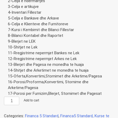
2-Celja e ndermarrjes
3-Celja e artikujve
4-Inventari Fillestar
5-Celja e Bankave dhe Arkave
6-Celja e Klienteve dhe Furnitoreve
7-Kursi i Kembimit dhe Bilanci Fillestar
8-Bilanci Kontabel dhe Raportet
9-Blerjet ne LEK
10-Shitjet ne Lek
11-Rregjistrime nepermjet Bankes ne Lek
12-Rregjistrime nepermjet Arkes ne Lek
13-Blerjet dhe Pagesa ne monedha te huaja
14-Shitjet dhe Arketimet ne monedha te huaja
15-Oferta,Konvertimi,Stornimet dhe Arketime/Pagesa
16-Porosi/Proforma,Konvertimi, Stornime dhe
Arketime/Pagesa
17-Porosi per Furnizim,Blerjet, Stornimet dhe Pagesat
Financa5
Add to cart
Standard,
Dedikuar-
Categories:
Financa 5 Standard
,
Financa5 Standard, Kurse te
Nivel