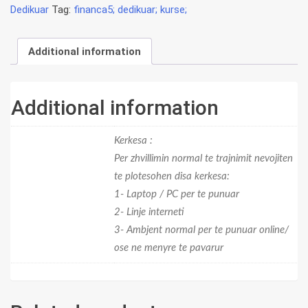
Dedikuar
Tag:
financa5; dedikuar; kurse;
Bazë
quantity
Additional information
Additional information
Kerkesa :
Per zhvillimin normal te trajnimit nevojiten
FINANCA 5
te plotesohen disa kerkesa:
STANDARD,
1- Laptop / PC per te punuar
Webinar-Nivel
2- Linje interneti
Baze
3- Ambjent normal per te punuar online/
ose ne menyre te pavarur