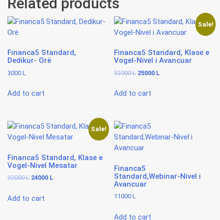
Related products
Sale!
Financa5 Standard,
Financa5 Standard, Klase e
Dedikur- Orë
Vogel-Nivel i Avancuar
Original
Current
3000
L
32000
L
25000
L
price
price
was:
is:
Add to cart
Add to cart
32000 L.
25000 L.
Sale!
Financa5 Standard, Klase e
Vogel-Nivel Mesatar
Financa5
Standard,Webinar-Nivel i
Original
Current
32000
L
24000
L
Avancuar
price
price
was:
is:
11000
L
Add to cart
32000 L.
24000 L.
Add to cart