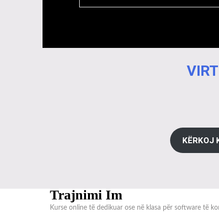
VIRT
KËRKOJ 
Trajnimi Im
Kurse online të dedikuar ose në klasa për software të kon