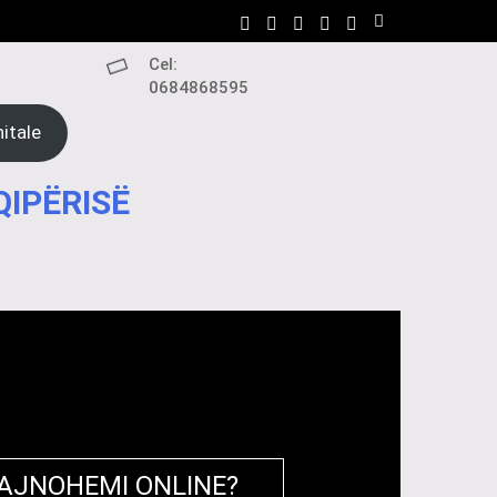
Cel:
0684868595
itale
QIPËRISË
RAJNOHEMI ONLINE?