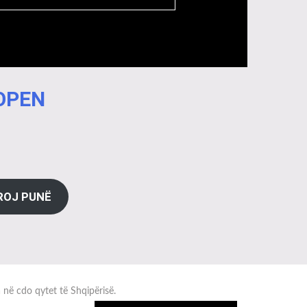
 OPEN
ROJ PUNË
a në cdo qytet të Shqipërisë.