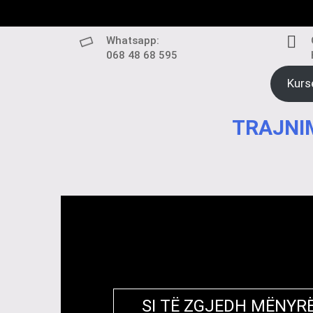
Skip
to
content
Whatsapp:
068 48 68 595
Kurs
TRAJNIM
SI TË ZGJEDH MËNYRË