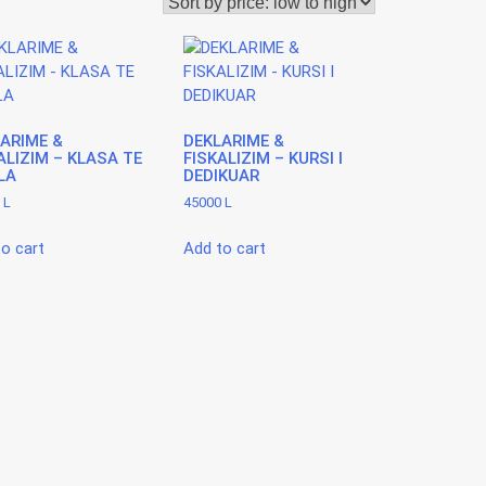
ARIME &
DEKLARIME &
ALIZIM – KLASA TE
FISKALIZIM – KURSI I
LA
DEDIKUAR
0
L
45000
L
o cart
Add to cart