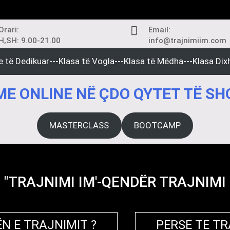
Orari:
Email:
H,SH: 9.00-21.00
info@trajnimiim.com
e të Dedikuar---Klasa të Vogla---Klasa të Mëdha---Klasa Dixh
E ONLINE NË ÇDO QYTET TË SH
MASTERCLASS
BOOTCAMP
"TRAJNIMI IM'-QENDËR TRAJNIMI
N E TRAJNIMIT ?
PERSE TE T