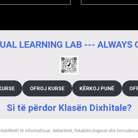
UAL LEARNING LAB --- ALWAYS
KURSE
OFROJ KURSE
KËRKOJ PUNË
OF
Si të përdor Klasën Dixhitale?
tabilitetit të informatizuar, deklarimet, fiskalizim,doganat dhe konsulenc