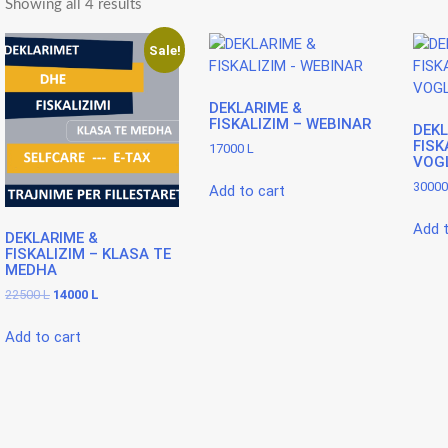
Sorted
Showing all 4 results
by
Sale!
price:
low
DEKLARIME &
to
FISKALIZIM – WEBINAR
DEKL
high
FISK
17000
L
VOG
3000
Add to cart
Add t
DEKLARIME &
FISKALIZIM – KLASA TE
MEDHA
Original
Current
22500
L
14000
L
price
price
was:
is:
Add to cart
22500 L.
14000 L.