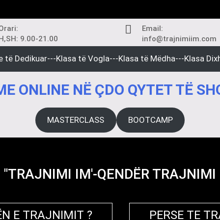
Orari:
Email:
H,SH: 9.00-21.00
info@trajnimiim.com
e të Dedikuar---Klasa të Vogla---Klasa të Mëdha---Klasa Dixh
E ONLINE NË ÇDO QYTET TË SH
MASTERCLASS
BOOTCAMP
"TRAJNIMI IM'-QENDËR TRAJNIMI
N E TRAJNIMIT ?
PERSE TE T