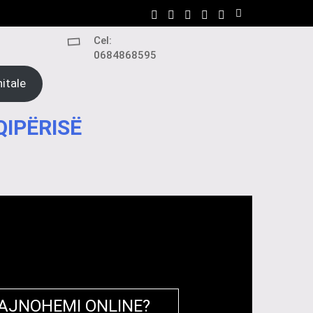
Cel:
0684868595
itale
QIPËRISË
RAJNOHEMI ONLINE?