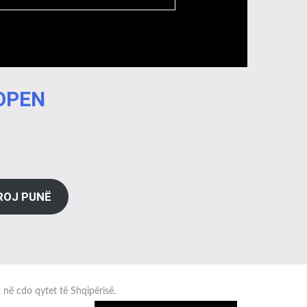
 OPEN
ROJ PUNË
a në cdo qytet të Shqipërisë.