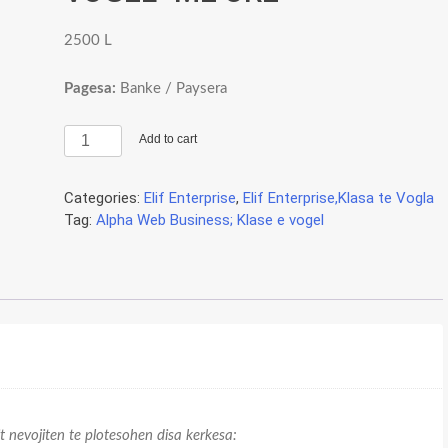
2500
L
Pagesa:
Banke / Paysera
ELIF
Add to cart
ENTERPRISE,
KLASE
Categories:
Elif Enterprise
,
Elif Enterprise,Klasa te Vogla
E
Tag:
Alpha Web Business; Klase e vogel
VOGEL-
ME
ORE
quantity
it nevojiten te plotesohen disa kerkesa: