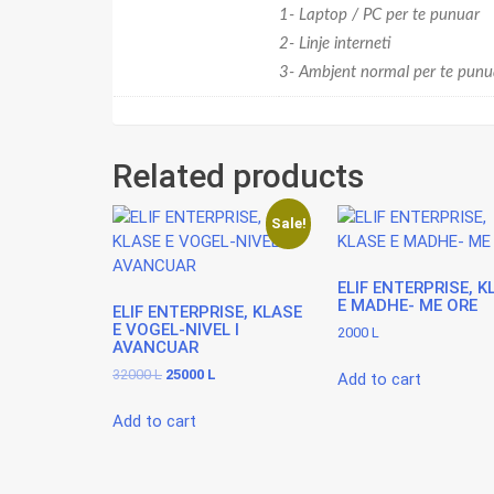
AW Mesatar-
1- Laptop / PC per te punuar
Webinar-ore
2- Linje interneti
3- Ambjent normal per te punu
Related products
Sale!
ELIF ENTERPRISE, K
E MADHE- ME ORE
ELIF ENTERPRISE, KLASE
E VOGEL-NIVEL I
2000
L
AVANCUAR
Original
Current
32000
L
25000
L
Add to cart
price
price
was:
is:
Add to cart
32000 L.
25000 L.