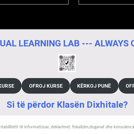
UAL LEARNING LAB --- ALWAYS
KURSE
OFROJ KURSE
KËRKOJ PUNË
OF
Si të përdor Klasën Dixhitale?
tabilitetit të informatizuar, deklarimet, fiskalizim,doganat dhe konsulenc