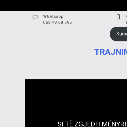
Skip
to
content
Whatsapp:
068 48 68 595
Kurs
TRAJNIM
SI TË ZGJEDH MËNYRË