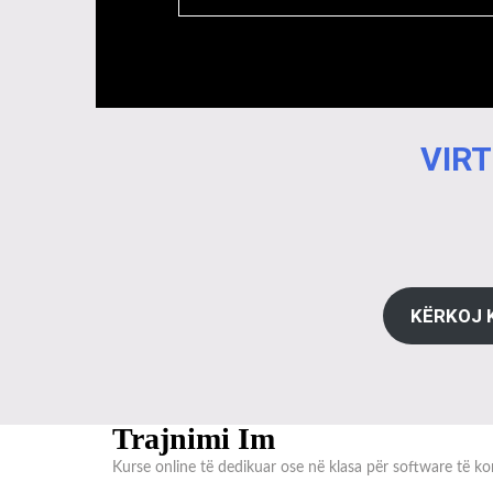
VIRT
KËRKOJ 
Trajnimi Im
Kurse online të dedikuar ose në klasa për software të kon