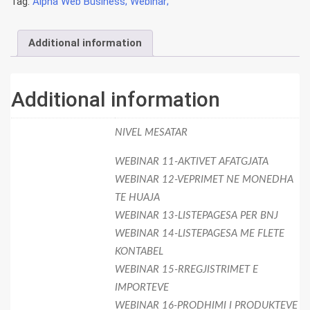
Tag:
Alpha Web Business; Webinar;
NIVEL
MESATAR
quantity
Additional information
Additional information
NIVEL MESATAR
WEBINAR 11-AKTIVET AFATGJATA
WEBINAR 12-VEPRIMET NE MONEDHA
TE HUAJA
WEBINAR 13-LISTEPAGESA PER BNJ
WEBINAR 14-LISTEPAGESA ME FLETE
KONTABEL
WEBINAR 15-RREGJISTRIMET E
IMPORTEVE
WEBINAR 16-PRODHIMI I PRODUKTEVE