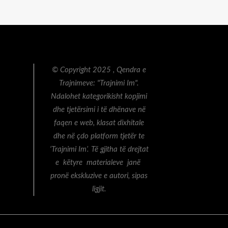
© Copyright 2025 , Qendra e
Trajnimeve: "Trajnimi Im".
Ndalohet kategorikisht kopjimi
dhe tjetërsimi i të dhënave në
faqen e web, klasat dixhitale
dhe në çdo platform tjetër te
‘Trajnimi Im’. Të gjitha të drejtat
e këtyre materialeve janë
pronë ekskluzive e autori, sipas
ligjit.