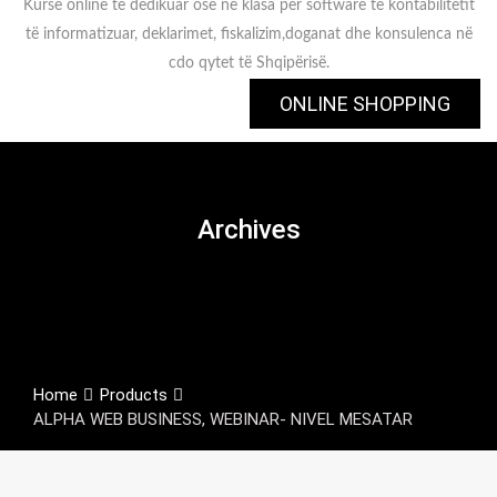
Kurse online të dedikuar ose në klasa për software të kontabilitetit
të informatizuar, deklarimet, fiskalizim,doganat dhe konsulenca në
cdo qytet të Shqipërisë.
ONLINE SHOPPING
Archives
Home
Products
ALPHA WEB BUSINESS, WEBINAR- NIVEL MESATAR