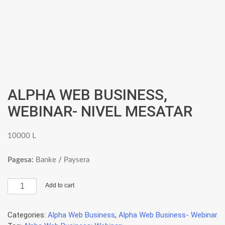
ALPHA WEB BUSINESS,
WEBINAR- NIVEL MESATAR
10000
L
Pagesa:
Banke
/
Paysera
ALPHA
Add to cart
WEB
BUSINESS,
Categories:
Alpha Web Business
,
Alpha Web Business- Webinar
WEBINAR-