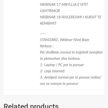
WEBINAR 17-MBYLLJA E VITIT
AW Mesatar-
USHTRIMOR
Webinar
WEBINAR 18-RIVLERESIMI I KURSIT TE
KEMBIMIT
——
STANDARD, Webinar-Nivel Baze
Kerkesa :
Per zhvillimin normal te trajnimit nevojiten
te plotesohen disa kerkesa:
1- Laptop / PC per te punuar
2- Linje interneti
3- Ambjent normal per te punuar online/
ose ne menyre te pavarur
Related products