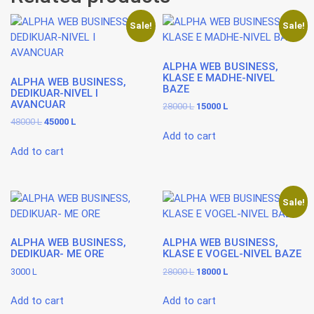
Sale!
Sale!
ALPHA WEB BUSINESS,
KLASE E MADHE-NIVEL
ALPHA WEB BUSINESS,
BAZE
DEDIKUAR-NIVEL I
AVANCUAR
Original
Current
28000
L
15000
L
price
price
Original
Current
48000
L
45000
L
was:
is:
price
price
Add to cart
28000 L.
15000 L.
was:
is:
Add to cart
48000 L.
45000 L.
Sale!
ALPHA WEB BUSINESS,
ALPHA WEB BUSINESS,
DEDIKUAR- ME ORE
KLASE E VOGEL-NIVEL BAZE
Original
Current
3000
L
28000
L
18000
L
price
price
was:
is:
Add to cart
Add to cart
28000 L.
18000 L.