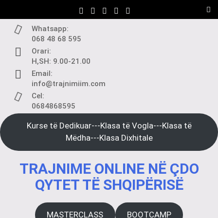
Skip
to
content
Whatsapp:
068 48 68 595
Orari:
H,SH: 9.00-21.00
Email:
info@trajnimiim.com
Cel:
0684868595
Kurse të Dedikuar---Klasa të Vogla---Klasa të
Mëdha---Klasa Dixhitale
TRAJNIME ONLINE NË ÇDO
QYTET TË SHQIPËRISË
MASTERCLASS
BOOTCAMP